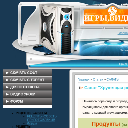
ИГРЫ,ВИД
Главна
Пятни
Приве
СКАЧАТЬ СОФТ
Главная
»
Статьи
»
САЛАТЫ
АКЦИЯ БЕСПЛАТНО
СКАЧАТЬ С ТОРЕНТ
Салат "Хрустящая р
ключи антивирусы
ИГРЫ
ДЛЯ ФОТОШОПА
WPI
СБОРКИ ОС
КЛИПАРТЫ
ВИДИО УРОКИ
Началась пора сада и огорода,
СБОРКИ ОС
WPI
ФОНЫ
ВИДИО ФОКУСЫ
ФОРУМ
выращиваем для своего орган
УТИЛИТЫ
КИНО
ШАБЛОНЫ
ФОНЫ
ФОРУМ
салат с курицей и сухариками.
РЕЦЕПТЫ-СОВЕТЫ
ДРАЙВЕРА
МУЛЬТИКИ
РАМКИ
ШАБЛОНЫ
РЕЦЕПТЫ-СОВЕТЫ
ПРИГОТОВЛЕНИЯ
Продукты
ИНТЕРНЕТ
Макеты
КККК
РАМКИ
Форум
(на
РЕЦЕПТЫ