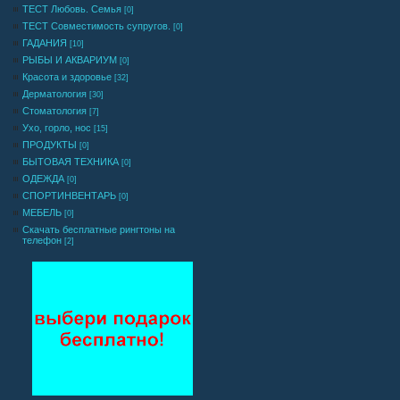
ТЕСТ Любовь. Семья
[0]
ТЕСТ Совместимость супругов.
[0]
ГАДАНИЯ
[10]
РЫБЫ И АКВАРИУМ
[0]
Красота и здоровье
[32]
Дерматология
[30]
Стоматология
[7]
Ухо, горло, нос
[15]
ПРОДУКТЫ
[0]
БЫТОВАЯ ТЕХНИКА
[0]
ОДЕЖДА
[0]
СПОРТИНВЕНТАРЬ
[0]
МЕБЕЛЬ
[0]
Cкачать бесплатные рингтоны на
телефон
[2]