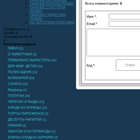
ГАДАНИЕ КОРОНА ЛЮБВИ
Всего комментариев
:
0
ГАДАНИЕ СТАТУЭТКА
ЛЮБВИ
ГАДАНИЕ ГРАДУСНИК
Имя *:
ЛЮБВИ
НА ЧЕРТОЧКАХ ПАЛОЧКАХ
Email *:
Онлайн всего:
1
Гостей:
1
Пользователей:
0
и
Категории раздела
ЗМЕИ
[21]
О ЖИВОТНЫХ
[8]
ПРАВИЛЬНО ВЫРАСТИТЬ
[91]
Код *:
ДЛЯ МАМ -ДЕТКИ
[54]
ПОЛИСАДНИК
[22]
КУЛИНАРИЯ
[64]
САЛАТЫ
[32]
Ящерица
[1]
ПОПУГАИ
[40]
ЧЕРЕПАХ И ВЫДЫ
[23]
БЛЮДА ИЗ КУРИЦЫ
[23]
ТОРТЫ ПИРОЖЕНОЕ
[0]
ДЕСЕРТЫ-НАПИТКИ
[1]
ПИКНИК
[0]
ЗАКУСКИ И БУТЕРБРОДЫ
[0]
БЛИНЫ,ОЛАДЬИ,СЫРНИКИ
[0]