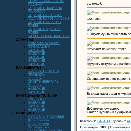
СОВМЕСТИМОСТЬ ПО
соломкой.
ЗОДИАКУ
ГАДАНИЕ ОНЛАЙН НА
ПАЛОЧКАХ
ГАДАНИЕ НА ЛЮБОВЬ
ГАДАНИЕ КОРОНА ЛЮБВИ
кольцами.
ГАДАНИЕ СТАТУЭТКА
ЛЮБВИ
ГАДАНИЕ ГРАДУСНИК
ЛЮБВИ
шинкуем лук (можно взять ре
НА ЧЕРТОЧКАХ ПАЛОЧКАХ
ДАЧА-САД
правельно вырастить
ПОЛИСАДНИК
натираем на мелкой терке.
НАЗВАНИЕ
НАЗВАНИЕ
НАЗВАНИЕ
НАЗВАНИЕ
Грудинку остужаем и разбира
НАЗВАНИЕ
КАК ВЫБРАТЬ?
БЫТОВАЯ ТЕХНИКА
ПРОДУКТЫ
ОДЕЖДА
Смешиваем все ингредиенты 
СПОРТИНВЕНТАРЬ
МЕБЕЛЬ
НАЗВАНИЕ
НАЗВАНИЕ
Выкладываем салат с курицей
РИНГТОНЫ НА ТЕЛЕФОН
РИНГТОНЫ
НАЗВАНИЕ
НАЗВАНИЕ
Добавляем сухарики.
НАЗВАНИЕ
Салат с курицей и сухарикам
МЕДИЦИНА
КРАСОТА И ЗДОРОВЬЕ
Дерматология
Категория
:
САЛАТЫ
|
Добавил
:
AD
Стоматология
Ухо, горло, нос
Просмотров
:
1088
|
Комментарии
ГАДАНИЕ НА ЛЮБОВЬ