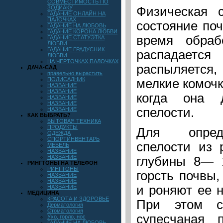
СОВМЕСТИМОСТЬ ПО
ЗОДИАКУ
Физическая 
ГАДАНИЕ ОНЛАЙН НА
ПАЛОЧКАХ
состояние поч
ГАДАНИЕ НА ЛЮБОВЬ
ГАДАНИЕ КОРОНА ЛЮБВИ
время обраб
ГАДАНИЕ СТАТУЭТКА
ЛЮБВИ
ГАДАНИЕ ГРАДУСНИК
распадает
ЛЮБВИ
НА ЧЕРТОЧКАХ ПАЛОЧКАХ
распыляется,
ДАЧА-САД
правельно вырастить
ПОЛИСАДНИК
мелкие комочк
НАЗВАНИЕ
НАЗВАНИЕ
когда она д
НАЗВАНИЕ
НАЗВАНИЕ
спелости.
НАЗВАНИЕ
КАК ВЫБРАТЬ?
БЫТОВАЯ ТЕХНИКА
ПРОДУКТЫ
Для опред
ОДЕЖДА
СПОРТИНВЕНТАРЬ
спелости из 
МЕБЕЛЬ
НАЗВАНИЕ
НАЗВАНИЕ
глубины 8— 
РИНГТОНЫ НА ТЕЛЕФОН
РИНГТОНЫ
горсть почвы,
НАЗВАНИЕ
НАЗВАНИЕ
и роняют ее 
НАЗВАНИЕ
МЕДИЦИНА
КРАСОТА И ЗДОРОВЬЕ
При этом с
Дерматология
Стоматология
супесчаная 
Ухо, горло, нос
ГАДАНИЕ НА ЛЮБОВЬ