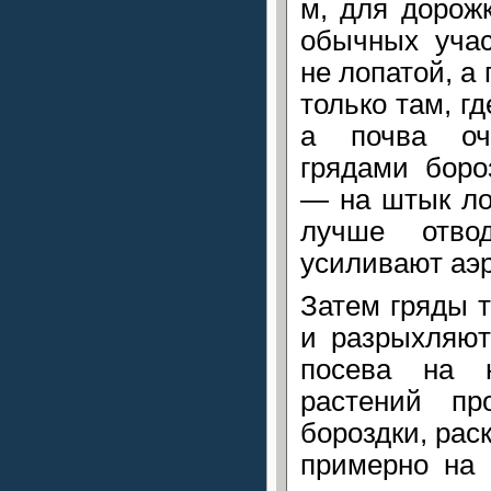
м, для дорож
обычных учас
не лопатой, а
только там, г
а почва оч
грядами боро
— на штык ло
лучше отво
усиливают аэ
Затем гряды 
и разрыхляют
посева на 
растений пр
бороздки, рас
примерно на 