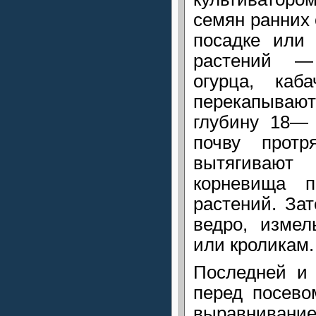
семян ранних
посадке или 
растений —
огурца, ка
перекапываю
глубину 18— 
почву протр
вытягивают
корневища п
растений. За
ведро, измел
или кроликам.
Последней и 
перед посево
выравнивани