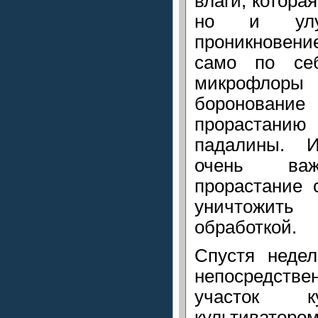
влаги, котора
но и улуч
проникновени
само по себ
микрофлоры
боронован
прорастани
падалины. 
очень важ
прорастание 
уничтожи
обработкой.
Спустя недел
непосредст
участок к
культиваторо