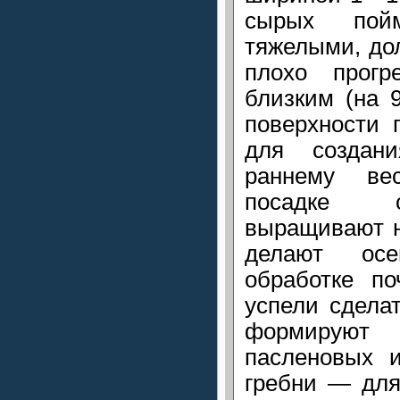
сырых пой
тяжелыми, до
плохо прог
близким (на 
поверхности 
для создан
раннему ве
посадке о
выращивают н
делают ос
обработке по
успели сделат
формируют
пасленовых и
гребни — для