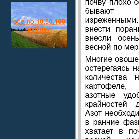
почву плохо с
бывают н
изреженным
внести поран
внесли осен
весной по мер
Многие овоще
остерегаясь 
количества 
картофеле,
азотные удо
крайностей д
Азот необход
в ранние фаз
хватает в по