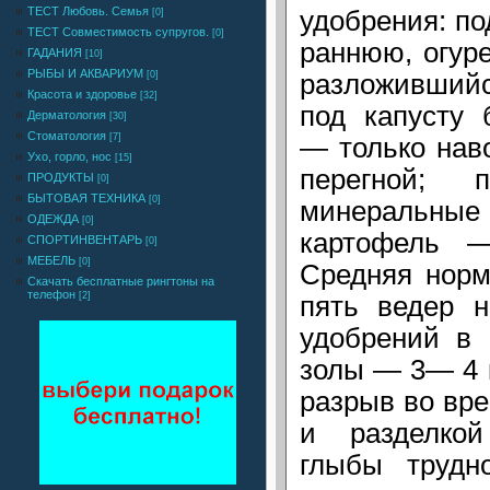
ТЕСТ Любовь. Семья
удобрения: по
[0]
ТЕСТ Совместимость супругов.
[0]
раннюю, огуре
ГАДАНИЯ
[10]
РЫБЫ И АКВАРИУМ
разложившийс
[0]
Красота и здоровье
[32]
под капусту 
Дерматология
[30]
Стоматология
[7]
— только нав
Ухо, горло, нос
[15]
перегной;
ПРОДУКТЫ
[0]
БЫТОВАЯ ТЕХНИКА
[0]
минеральн
ОДЕЖДА
[0]
картофель —
СПОРТИНВЕНТАРЬ
[0]
МЕБЕЛЬ
[0]
Средняя норм
Cкачать бесплатные рингтоны на
телефон
[2]
пять ведер н
удобрений в 
золы — 3— 4 к
разрыв во вр
и разделко
глыбы трудн