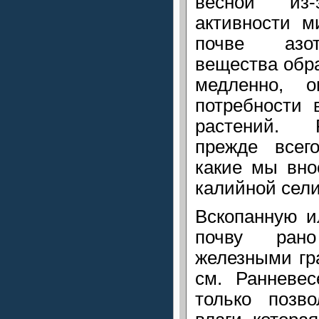
весной из
активности м
почве азот
вещества обра
медленно, 
потребности 
растений. 
прежде всего
какие мы вн
калийной сели
Вскопанную и
почву ран
железными гр
см. Ранневес
только позво