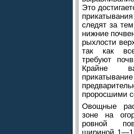
Это достигает
прикатывани
следят за тем
нижние почве
рыхлости верх
так как вс
требуют поч
Крайне ва
прикатыв
предварите
проросшими с
Овощные рас
зоне на ого
ровной пов
шириной 1—1,