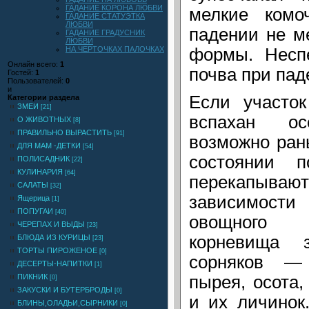
ГАДАНИЕ КОРОНА ЛЮБВИ
мелкие комо
ГАДАНИЕ СТАТУЭТКА
ЛЮБВИ
падении не м
ГАДАНИЕ ГРАДУСНИК
ЛЮБВИ
НА ЧЕРТОЧКАХ ПАЛОЧКАХ
формы. Неспе
Онлайн всего:
1
почва при па
Гостей:
1
Пользователей:
0
и
Если участо
Категории раздела
ЗМЕИ
[21]
вспахан о
О ЖИВОТНЫХ
[8]
ПРАВИЛЬНО ВЫРАСТИТЬ
[91]
возможно ран
ДЛЯ МАМ -ДЕТКИ
[54]
состоянии п
ПОЛИСАДНИК
[22]
КУЛИНАРИЯ
[64]
перекапыв
САЛАТЫ
[32]
зависимости 
Ящерица
[1]
ПОПУГАИ
[40]
овощного 
ЧЕРЕПАХ И ВЫДЫ
[23]
корневища з
БЛЮДА ИЗ КУРИЦЫ
[23]
ТОРТЫ ПИРОЖЕНОЕ
[0]
сорняков — 
ДЕСЕРТЫ-НАПИТКИ
[1]
пырея, осота,
ПИКНИК
[0]
ЗАКУСКИ И БУТЕРБРОДЫ
[0]
и их личинок
БЛИНЫ,ОЛАДЬИ,СЫРНИКИ
[0]