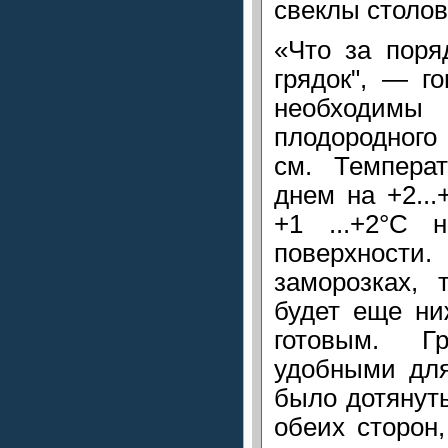
свеклы столов
«Что за поря
грядок", — г
необходимы 
плодородного
см. Темпера
днем на +2..
+1 ...+2°С 
поверхности.
заморозках, 
будет еще ни
готовым. 
удобными для
было дотянуть
обеих сторон,