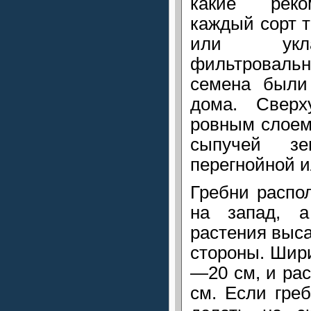
какие реко
каждый сорт т
или укла
фильтровальн
семена были
дома. Сверх
ровным слоем
сыпучей зе
перегнойной и
Гребни распол
на запад, а
растения выс
стороны. Шири
—20 см, и ра
см. Если гре