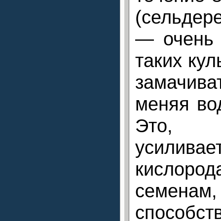
(сельдер
— очень 
таких кул
замачив
меняя во
Это, 
усилив
кислород
семенам
способс