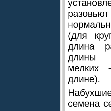
установ
разовь
нормал
(для кр
длина р
длины 
мелких 
длине).
Набухши
семена с