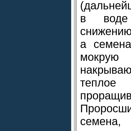
(дальней
в воде
снижению
а семен
мокрую
накрываю
теплое
проращив
Проросш
семена