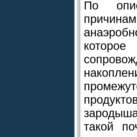
По опи
причина
анаэроб
кото
сопровож
накоплен
промежут
продуктов
зароды
такой по