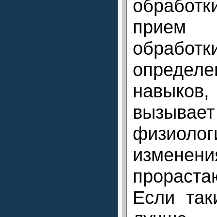
обработк
прием 
обработк
определ
навыко
вызыва
физиолог
изме
прораст
Если так