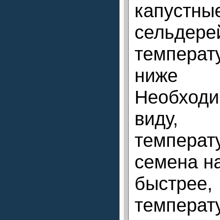
капустны
сельдере
температ
ниже 
Необхо
виду
темпера
семена на
быстре
температ