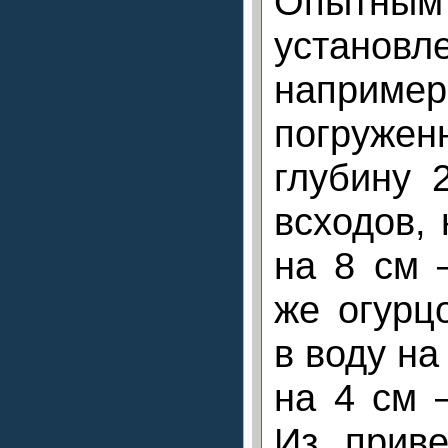
Опыт
устано
например,
погруже
глубину 
всходов,
на 8 см
же огурц
в воду на
на 4 см 
Из прив