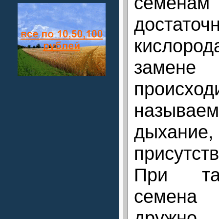
семена
достаточ
кислоро
заме
проис
называе
дыхан
присутст
При та
семена
дружно