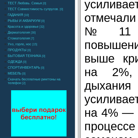
усиливае
ТЕСТ Любовь. Семья
[0]
ТЕСТ Совместимость супругов.
[0]
отмечали
ГАДАНИЯ
[10]
РЫБЫ И АКВАРИУМ
[0]
№ 11 2
Красота и здоровье
[32]
Дерматология
[30]
Стоматология
[7]
повышен
Ухо, горло, нос
[15]
ПРОДУКТЫ
[0]
выше кри
БЫТОВАЯ ТЕХНИКА
[0]
ОДЕЖДА
[0]
на 2%, 
СПОРТИНВЕНТАРЬ
[0]
МЕБЕЛЬ
[0]
Cкачать бесплатные рингтоны на
дыха
телефон
[2]
усиливае
на 4% — в
процесс