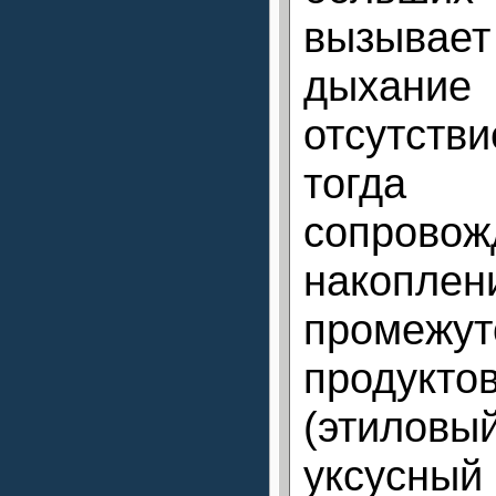
вызывае
дыхание
отсутств
тогд
сопровож
накопле
промежут
продук
(этило
уксусны