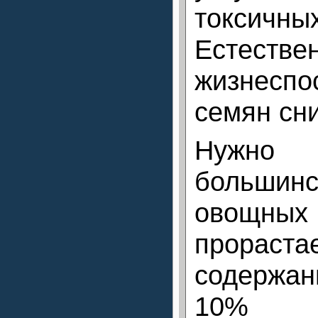
токсичны
Естест
жизнеспо
семян сн
Нужно о
больши
овощн
прора
содержан
10% к