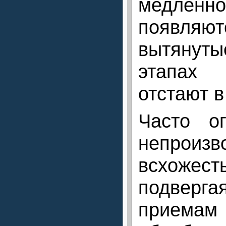
медлен
появляют
вытянут
этапах
отстают в
Часто о
непроиз
всхоже
подверга
приемам