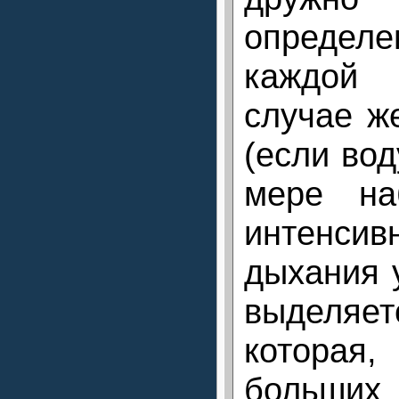
опреде
каждой
случае же
(если вод
мере на
интенс
дыхания 
выделяет
которая,
больших