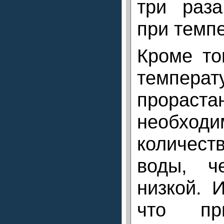
три раз
при темп
Кроме то
темпе
прорас
необхо
количест
воды, ч
низкой. 
что пр