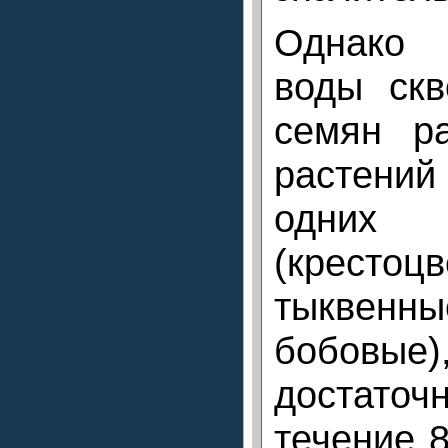
Однако 
воды скв
семян р
растений
одних 
(крестоцв
тыквенн
бобовые
достаточ
течение 8