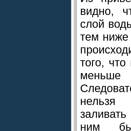
видно, 
слой вод
тем ниже 
происхо
того, что
меньше
Следова
нельзя
заливать
ним бы