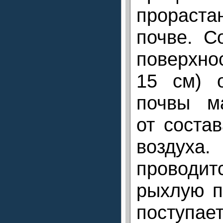
прораст
почве. С
поверхно
15 см) 
почвы м
от соста
воздуха
проводит
рыхлую п
поступа