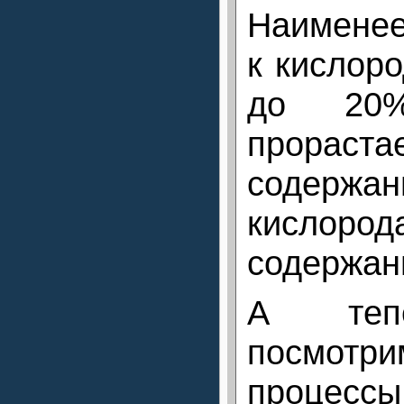
Наименее
к кислоро
до 20
прора
содержан
кислоро
содержан
А тепе
посмот
процесс