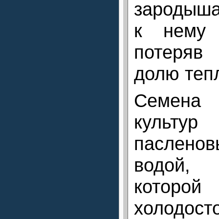
зародыш
к нему 
потеряв
долю теп
Семена 
культур
паслено
водой,
которо
холодосто