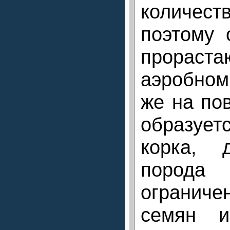
количес
поэтому 
прора
аэробном
же на по
образу
корка, 
порода
ограниче
семян и