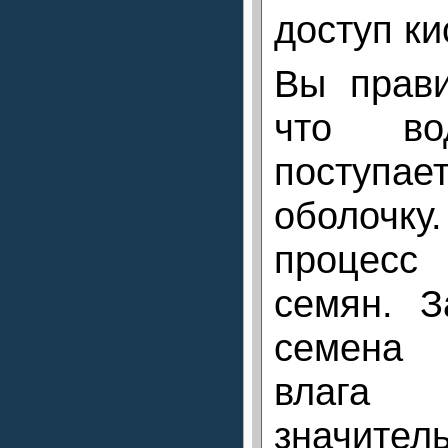
доступ ки
Вы прави
что в
посту
оболочку.
процес
семян. З
семена 
влага
значител