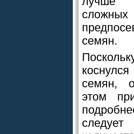
лучше о
сложн
предпосе
семян.
Поскол
коснулс
семян, 
этом пр
подробн
следует