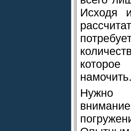
Исходя и
рассчитат
потребу
количе
которо
намочить
Нужно
внимани
погружени