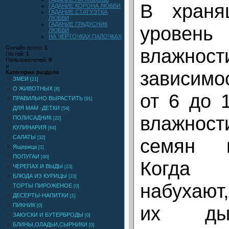
В храня
ГАДАНИЕ КОРОНА ЛЮБВИ
ГАДАНИЕ СТАТУЭТКА
ЛЮБВИ
ГАДАНИЕ ГРАДУСНИК
уровень
ЛЮБВИ
НА ЧЕРТОЧКАХ ПАЛОЧКАХ
Онлайн всего:
1
влажнос
Гостей:
1
Пользователей:
0
и
зависимо
Категории раздела
ЗМЕИ
[21]
О ЖИВОТНЫХ
[8]
от 6 до 
ПРАВИЛЬНО ВЫРАСТИТЬ
[91]
ДЛЯ МАМ -ДЕТКИ
[54]
влажнос
ПОЛИСАДНИК
[22]
КУЛИНАРИЯ
[64]
САЛАТЫ
семян н
[32]
Ящерица
[1]
ПОПУГАИ
[40]
Когда
ЧЕРЕПАХ И ВЫДЫ
[23]
БЛЮДА ИЗ КУРИЦЫ
[23]
набухают
ТОРТЫ ПИРОЖЕНОЕ
[0]
ДЕСЕРТЫ-НАПИТКИ
[1]
ПИКНИК
их дых
[0]
ЗАКУСКИ И БУТЕРБРОДЫ
[0]
БЛИНЫ,ОЛАДЬИ,СЫРНИКИ
[0]