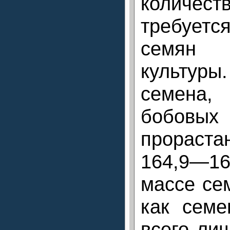
колич
требуетс
семян 
культуры
семена
бобовых
прораст
164,9—1
массе сем
как сем
всего ли