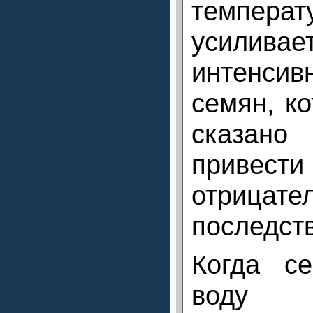
темпер
усиливае
интенси
семян, ко
сказано
при
отрицате
последст
Когда се
воду