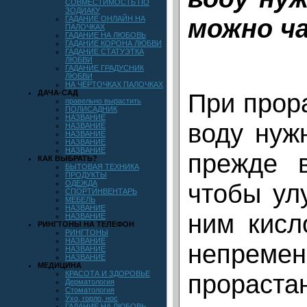
СОВМЕСТИМОСТЬ ПО
ЗОДИАКУ
можно ч
ГАДАНИЕ ОНЛАЙН НА
ПАЛОЧКАХ
ГАДАНИЕ НА ЛЮБОВЬ
ГАДАНИЕ КОРОНА ЛЮБВИ
ГАДАНИЕ СТАТУЭТКА
ЛЮБВИ
ГАДАНИЕ ГРАДУСНИК
ЛЮБВИ
НА ЧЕРТОЧКАХ ПАЛОЧКАХ
ДАЧА-САД
При прор
правельно вырастить
ПОЛИСАДНИК
НАЗВАНИЕ
воду нуж
НАЗВАНИЕ
НАЗВАНИЕ
НАЗВАНИЕ
НАЗВАНИЕ
прежде в
КАК ВЫБРАТЬ?
БЫТОВАЯ ТЕХНИКА
ПРОДУКТЫ
ОДЕЖДА
чтобы ул
СПОРТИНВЕНТАРЬ
МЕБЕЛЬ
НАЗВАНИЕ
ним кисл
НАЗВАНИЕ
РИНГТОНЫ НА ТЕЛЕФОН
РИНГТОНЫ
НАЗВАНИЕ
непремен
НАЗВАНИЕ
НАЗВАНИЕ
МЕДИЦИНА
КРАСОТА И ЗДОРОВЬЕ
прораста
Дерматология
Стоматология
Ухо, горло, нос
ГАДАНИЕ НА ЛЮБОВЬ