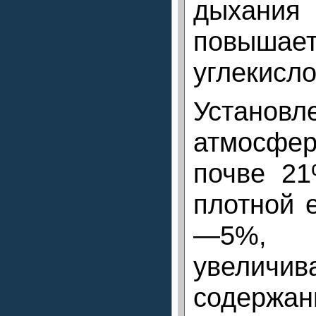
дыхания
повыша
углекисло
Устано
атмосф
почве 21
плотной 
—5%,
увеличив
содержан