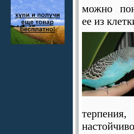
можно пон
ее из клетк
терпени
настойчив