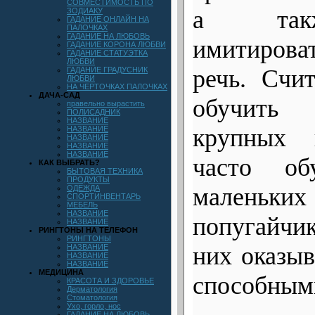
СОВМЕСТИМОСТЬ ПО
а такж
ЗОДИАКУ
ГАДАНИЕ ОНЛАЙН НА
ПАЛОЧКАХ
ГАДАНИЕ НА ЛЮБОВЬ
имитирова
ГАДАНИЕ КОРОНА ЛЮБВИ
ГАДАНИЕ СТАТУЭТКА
ЛЮБВИ
речь. Счи
ГАДАНИЕ ГРАДУСНИК
ЛЮБВИ
НА ЧЕРТОЧКАХ ПАЛОЧКАХ
ДАЧА-САД
обучить 
правельно вырастить
ПОЛИСАДНИК
НАЗВАНИЕ
крупных п
НАЗВАНИЕ
НАЗВАНИЕ
НАЗВАНИЕ
НАЗВАНИЕ
часто о
КАК ВЫБРАТЬ?
БЫТОВАЯ ТЕХНИКА
ПРОДУКТЫ
маленьк
ОДЕЖДА
СПОРТИНВЕНТАРЬ
МЕБЕЛЬ
НАЗВАНИЕ
попугайчи
НАЗВАНИЕ
РИНГТОНЫ НА ТЕЛЕФОН
РИНГТОНЫ
них оказыв
НАЗВАНИЕ
НАЗВАНИЕ
НАЗВАНИЕ
МЕДИЦИНА
способным
КРАСОТА И ЗДОРОВЬЕ
Дерматология
Стоматология
Ухо, горло, нос
ГАДАНИЕ НА ЛЮБОВЬ