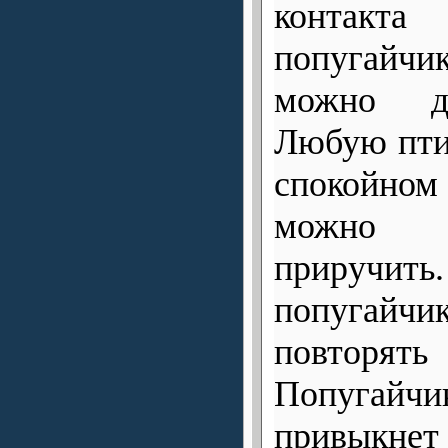
контакт
попугайчи
можно до
Любую пти
спокойном
можно 
приручить
попугайчи
повтор
Попугайч
привык