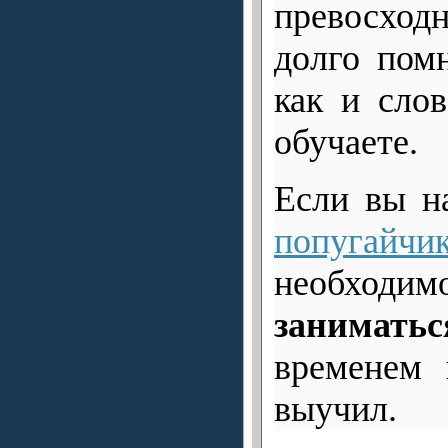
превосход
долго пом
как и сло
обучаете.
Если вы н
попугайчи
необх
заниматьс
временем 
выучил.