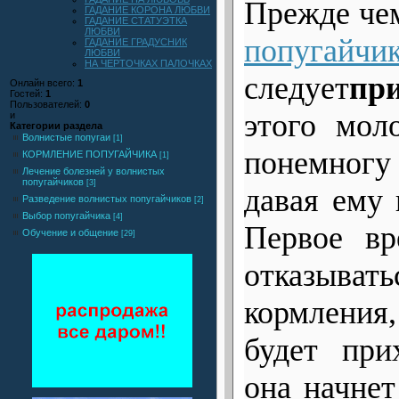
Прежде ч
ГАДАНИЕ КОРОНА ЛЮБВИ
ГАДАНИЕ СТАТУЭТКА
ЛЮБВИ
попугайчи
ГАДАНИЕ ГРАДУСНИК
ЛЮБВИ
НА ЧЕРТОЧКАХ ПАЛОЧКАХ
следует
пр
Онлайн всего:
1
Гостей:
1
Пользователей:
0
этого мол
и
Категории раздела
Bолнистые попугаи
[1]
понемногу 
КОРМЛЕНИЕ ПОПУГАЙЧИКА
[1]
Лечение болезней у волнистых
попугайчиков
[3]
давая ему 
Разведение волнистых попугайчиков
[2]
Выбор попугайчика
[4]
Первое вр
Обучение и общение
[29]
отказыва
кормления
будет при
она начнет