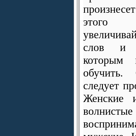
произнесе
этого 
увеличив
слов и 
которым 
обучить.
следует пр
Женские и
волнист
восприни