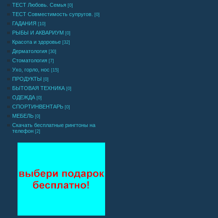
ТЕСТ Любовь. Семья
[0]
ТЕСТ Совместимость супругов.
[0]
ГАДАНИЯ
[10]
РЫБЫ И АКВАРИУМ
[0]
Красота и здоровье
[32]
Дерматология
[30]
Стоматология
[7]
Ухо, горло, нос
[15]
ПРОДУКТЫ
[0]
БЫТОВАЯ ТЕХНИКА
[0]
ОДЕЖДА
[0]
СПОРТИНВЕНТАРЬ
[0]
МЕБЕЛЬ
[0]
Cкачать бесплатные рингтоны на
телефон
[2]