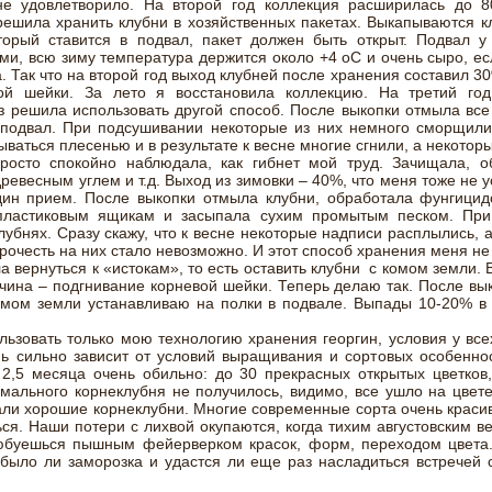
не удовлетворило. На второй год коллекция расширилась до 8
ешила хранить клубни в хозяйственных пакетах. Выкапываются к
торый ставится в подвал, пакет должен быть открыт. Подвал у
ми, всю зиму температура держится около +4 оС и очень сыро, ес
. Так что на второй год выход клубней после хранения составил 30
вой шейки. За лето я восстановила коллекцию. На третий го
з решила использовать другой способ. После выкопки отмыла все
 подвал. При подсушивании некоторые из них немного сморщилис
ываться плесенью и в результате к весне многие сгнили, а некотор
росто спокойно наблюдала, как гибнет мой труд. Зачищала, о
ревесным углем и т.д. Выход из зимовки – 40%, что меня тоже не 
ин прием. После выкопки отмыла клубни, обработала фунгицид
 пластиковым ящикам и засыпала сухим промытым песком. При
бнях. Сразу скажу, что к весне некоторые надписи расплылись, 
рочесть на них стало невозможно. И этот способ хранения меня н
а вернуться к «истокам», то есть оставить клубни с комом земли. 
чина – подгнивание корневой шейки. Теперь делаю так. После в
омом земли устанавливаю на полки в подвале. Выпады 10-20% в 
ьзовать только мою технологию хранения георгин, условия у все
ь сильно зависит от условий выращивания и сортовых особенно
 2,5 месяца очень обильно: до 30 прекрасных открытых цветков
рмального корнеклубня не получилось, видимо, все ушло на цвете
ли хорошие корнеклубни. Многие современные сорта очень красив
ся. Наши потери с лихвой окупаются, когда тихим августовским 
юбуешься пышным фейерверком красок, форм, переходом цвета.
было ли заморозка и удастся ли еще раз насладиться встречей