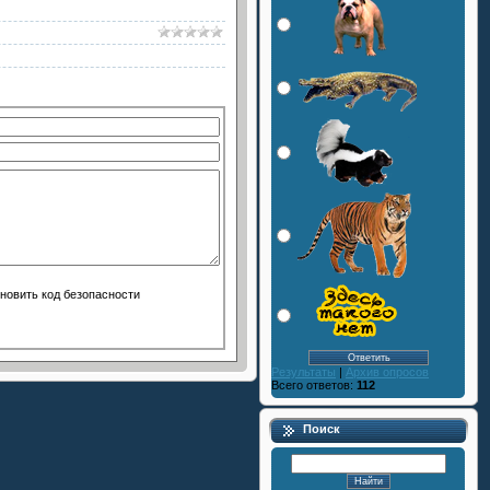
Результаты
|
Архив опросов
Всего ответов:
112
Поиск