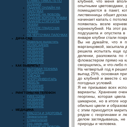
клубней, что меня впол
СОВМЕСТИМОСТЬ ПО
ЗОДИАКУ
опытными цветоводами, р
ГАДАНИЕ ОНЛАЙН НА
помещаются в пакет, ко
ПАЛОЧКАХ
лиственницы обшит доска
ГАДАНИЕ НА ЛЮБОВЬ
ГАДАНИЕ КОРОНА ЛЮБВИ
начинает капать с потолка
ГАДАНИЕ СТАТУЭТКА
появилась возле корне
ЛЮБВИ
корнеклубней. На этот ра
ГАДАНИЕ ГРАДУСНИК
ЛЮБВИ
подсушила и опустила в
НА ЧЕРТОЧКАХ ПАЛОЧКАХ
январе клубни стали покр
ДАЧА-САД
Вы не думайте, что я п
правельно вырастить
ПОЛИСАДНИК
марганцовкой, засыпала д
НАЗВАНИЕ
решила испытать еще од
НАЗВАНИЕ
деленки, разложила по
НАЗВАНИЕ
НАЗВАНИЕ
фломастером прямо на клу
НАЗВАНИЕ
сморщились, и что-либо п
КАК ВЫБРАТЬ?
На четвертый год я решил
БЫТОВАЯ ТЕХНИКА
ПРОДУКТЫ
выпад 25%, основная при
ОДЕЖДА
до клубней и вместе с к
СПОРТИНВЕНТАРЬ
погодных условий.
МЕБЕЛЬ
НАЗВАНИЕ
Я не призываю всех испол
НАЗВАНИЕ
варианты. Хранение очен
РИНГТОНЫ НА ТЕЛЕФОН
георгины, которая цвела
РИНГТОНЫ
НАЗВАНИЕ
шикарное, но в итоге но
НАЗВАНИЕ
обильно цвели и образова
НАЗВАНИЕ
с этим приходится мирить
МЕДИЦИНА
КРАСОТА И ЗДОРОВЬЕ
рядом с георгинами и л
Дерматология
делом заглядываешь, не 
Стоматология
природы и человека.
Ухо, горло, нос
ГАДАНИЕ НА ЛЮБОВЬ