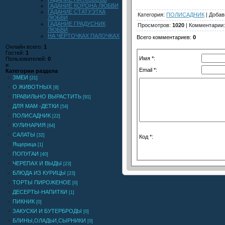
ГАДАНИЕ КОРОНА ЛЮБВИ
ГАДАНИЕ СТАТУЭТКА
Категория
:
ПОЛИСАДНИК
|
Добав
ЛЮБВИ
ГАДАНИЕ ГРАДУСНИК
Просмотров
:
1020
|
Комментарии
ЛЮБВИ
НА ЧЕРТОЧКАХ ПАЛОЧКАХ
Всего комментариев
:
0
Онлайн всего:
1
Гостей:
1
Имя *:
Пользователей:
0
и
Email *:
Категории раздела
ЗМЕИ
[21]
О ЖИВОТНЫХ
[8]
ПРАВИЛЬНО ВЫРАСТИТЬ
[91]
ДЛЯ МАМ -ДЕТКИ
[54]
ПОЛИСАДНИК
[22]
КУЛИНАРИЯ
[64]
САЛАТЫ
[32]
Код *:
Ящерица
[1]
ПОПУГАИ
[40]
ЧЕРЕПАХ И ВЫДЫ
[23]
БЛЮДА ИЗ КУРИЦЫ
[23]
ТОРТЫ ПИРОЖЕНОЕ
[0]
ДЕСЕРТЫ-НАПИТКИ
[1]
ПИКНИК
[0]
ЗАКУСКИ И БУТЕРБРОДЫ
[0]
БЛИНЫ,ОЛАДЬИ,СЫРНИКИ
[0]