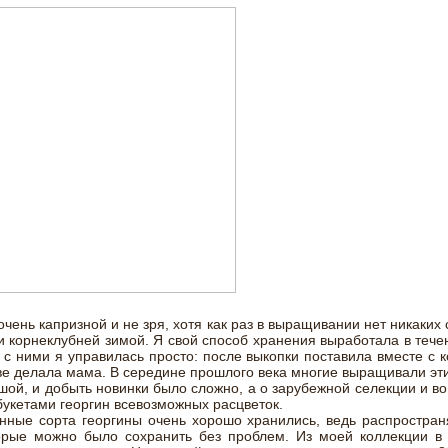
очень капризной и не зря, хотя как раз в выращивании нет никаки
 корнеклубней зимой. Я свой способ хранения выработала в течен
 с ними я управилась просто: после выкопки поставила вместе с 
тве делала мама. В середине прошлого века многие выращивали эт
ой, и добыть новинки было сложно, а о зарубежной селекции и во
букетами георгин всевозможных расцветок.
инные сорта георгины очень хорошо хранились, ведь распростра
торые можно было сохранить без проблем. Из моей коллекции в