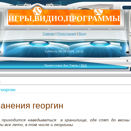
ИГРЫ,ВИДИО,ПРОГРАММЫ
Главная
|
Регистрация
|
Вход
Суббота, 08.08.2026, 14:11
Приветствую Вас
Гость
|
RSS
К
георгин
анения георгин
 приходится наведываться в хранилище, где спят до весны 
и все лето, в том числе и георгины.