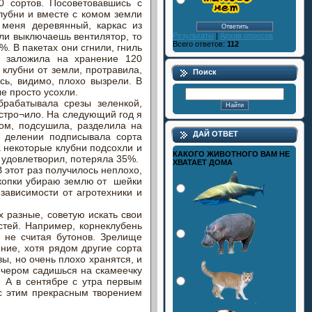
0 сортов. Посоветовавшись с
лубни и вместе с комом земли
 меня деревянный, каркас из
ли выключаешь вентилятор, то
Результаты
|
Архив опросов
Всего ответов:
112
%. В пакетах они сгнили, гниль
д заложила на хранение 120
 клубни от земли, протравила,
Поиск
ь, видимо, плохо вызрели. В
ые просто усохли.
брабатывала срезы зеленкой,
устро¬ило. На следующий год я
ом, подсушила, разделила на
ДАЙ ОТВЕТ
 делении подписывала сорта
а некоторые клубни подсохли и
КАКОГО ЖИВОТНОГО ВАМ НЕ
е удовлетворил, потеряла 35%.
ХВАТАЕТ ДОМА
В этот раз получилось неплохо,
ыкопки убираю землю от шейки
зависимости от агротехники и
х разные, советую искать свои
стей. Например, корнеклубень
, не считая бутонов. Зрелище
ние, хотя рядом другие сорта
ы, но очень плохо хранятся, и
вечером садишься на скамеечку
 А в сентябре с утра первым
 с этим прекрасным творением