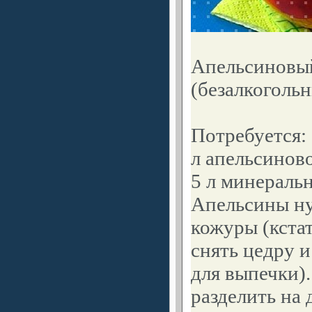
Апельсиновы
(безалкоголь
Потребуется: 
л апельсиновог
5 л минеральн
Апельсины ну
кожуры (кста
снять цедру и
для выпечки)
разделить на 