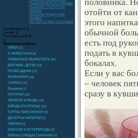
половника. Н
ГАДАНИЕ КОРОНА ЛЮБВИ
ГАДАНИЕ СТАТУЭТКА
отойти от ка
ЛЮБВИ
ГАДАНИЕ ГРАДУСНИК
ЛЮБВИ
этого напитка
НА ЧЕРТОЧКАХ ПАЛОЧКАХ
Онлайн всего:
1
обычной боль
Гостей:
1
Пользователей:
0
есть под руко
и
Категории раздела
ЗМЕИ
[21]
подать в кувш
О ЖИВОТНЫХ
[8]
ПРАВИЛЬНО ВЫРАСТИТЬ
бокалах.
[91]
ДЛЯ МАМ -ДЕТКИ
[54]
Если у вас б
ПОЛИСАДНИК
[22]
КУЛИНАРИЯ
[64]
– человек пят
САЛАТЫ
[32]
Ящерица
[1]
сразу в кувш
ПОПУГАИ
[40]
ЧЕРЕПАХ И ВЫДЫ
[23]
БЛЮДА ИЗ КУРИЦЫ
[23]
ТОРТЫ ПИРОЖЕНОЕ
[0]
ДЕСЕРТЫ-НАПИТКИ
[1]
ПИКНИК
[0]
ЗАКУСКИ И БУТЕРБРОДЫ
[0]
БЛИНЫ,ОЛАДЬИ,СЫРНИКИ
[0]