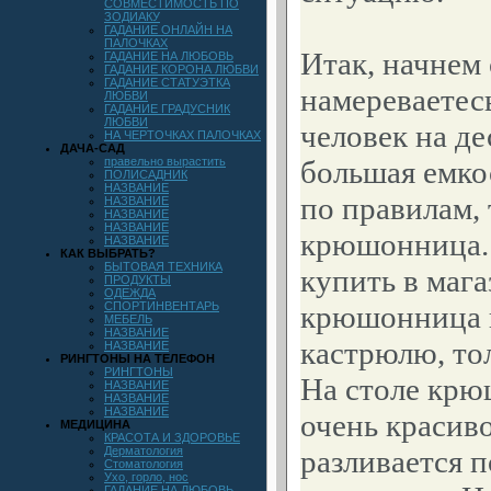
СОВМЕСТИМОСТЬ ПО
ЗОДИАКУ
ГАДАНИЕ ОНЛАЙН НА
ПАЛОЧКАХ
Итак, начнем 
ГАДАНИЕ НА ЛЮБОВЬ
ГАДАНИЕ КОРОНА ЛЮБВИ
ГАДАНИЕ СТАТУЭТКА
намереваетес
ЛЮБВИ
ГАДАНИЕ ГРАДУСНИК
ЛЮБВИ
человек на де
НА ЧЕРТОЧКАХ ПАЛОЧКАХ
ДАЧА-САД
правельно вырастить
большая емкос
ПОЛИСАДНИК
НАЗВАНИЕ
по правилам, 
НАЗВАНИЕ
НАЗВАНИЕ
НАЗВАНИЕ
крюшонница. 
НАЗВАНИЕ
КАК ВЫБРАТЬ?
БЫТОВАЯ ТЕХНИКА
купить в маг
ПРОДУКТЫ
ОДЕЖДА
СПОРТИНВЕНТАРЬ
крюшонница 
МЕБЕЛЬ
НАЗВАНИЕ
кастрюлю, тол
НАЗВАНИЕ
РИНГТОНЫ НА ТЕЛЕФОН
РИНГТОНЫ
На столе крю
НАЗВАНИЕ
НАЗВАНИЕ
НАЗВАНИЕ
очень красив
МЕДИЦИНА
КРАСОТА И ЗДОРОВЬЕ
Дерматология
разливается 
Стоматология
Ухо, горло, нос
ГАДАНИЕ НА ЛЮБОВЬ