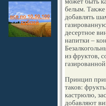
может быть ка
белым. Также
добавлять ша
газированную 
десертное ви
напитки – кон
Безалкогольн
из фруктов, с
газированной
Принцип при
таков: фрукт
кастрюлю, за
добавляют вин