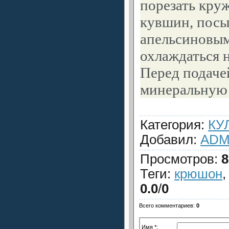
порезать кру
кувшин, посы
апельсиновым
охлаждаться н
Перед подаче
минеральную 
Категория
:
КУ
Добавил
:
ADM
Просмотров
:
8
Теги
:
крюшон
0.0
/
0
Всего комментариев
:
0
Имя *: