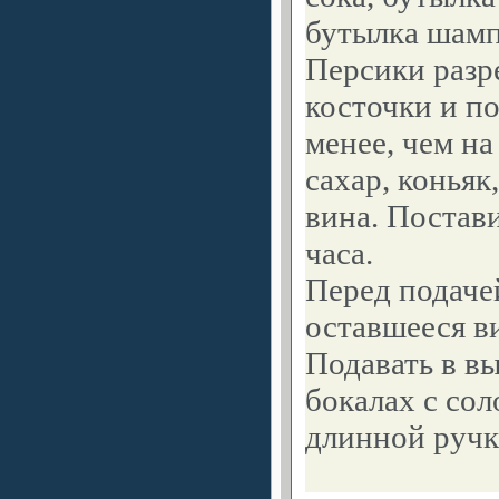
бутылка шамп
Персики разр
косточки и п
менее, чем на
сахар, коньяк
вина. Постави
часа.
Перед подаче
оставшееся в
Подавать в в
бокалах с со
длинной руч