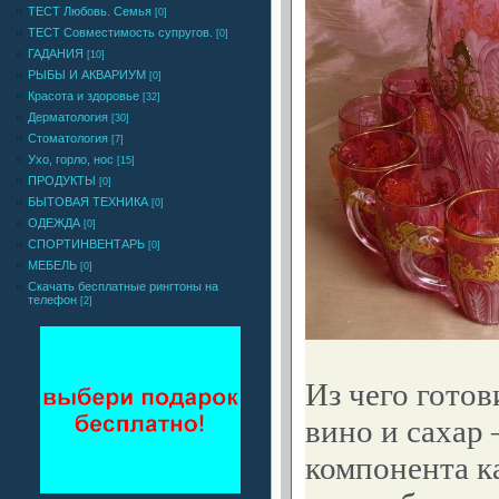
ТЕСТ Любовь. Семья
[0]
ТЕСТ Совместимость супругов.
[0]
ГАДАНИЯ
[10]
РЫБЫ И АКВАРИУМ
[0]
Красота и здоровье
[32]
Дерматология
[30]
Стоматология
[7]
Ухо, горло, нос
[15]
ПРОДУКТЫ
[0]
БЫТОВАЯ ТЕХНИКА
[0]
ОДЕЖДА
[0]
СПОРТИНВЕНТАРЬ
[0]
МЕБЕЛЬ
[0]
Cкачать бесплатные рингтоны на
телефон
[2]
Из чего готов
вино и сахар 
компонента к