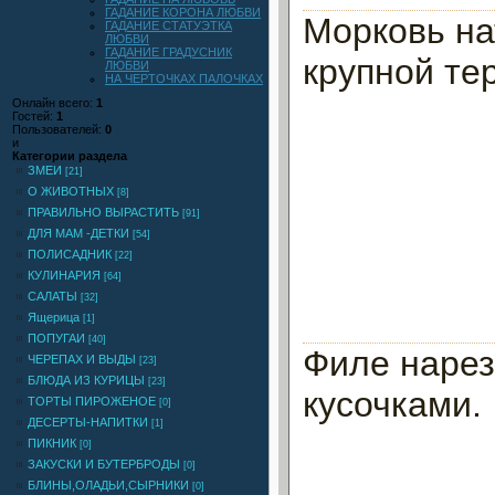
ГАДАНИЕ КОРОНА ЛЮБВИ
Морковь на
ГАДАНИЕ СТАТУЭТКА
ЛЮБВИ
ГАДАНИЕ ГРАДУСНИК
крупной тер
ЛЮБВИ
НА ЧЕРТОЧКАХ ПАЛОЧКАХ
Онлайн всего:
1
Гостей:
1
Пользователей:
0
и
Категории раздела
ЗМЕИ
[21]
О ЖИВОТНЫХ
[8]
ПРАВИЛЬНО ВЫРАСТИТЬ
[91]
ДЛЯ МАМ -ДЕТКИ
[54]
ПОЛИСАДНИК
[22]
КУЛИНАРИЯ
[64]
САЛАТЫ
[32]
Ящерица
[1]
ПОПУГАИ
[40]
Филе наре
ЧЕРЕПАХ И ВЫДЫ
[23]
БЛЮДА ИЗ КУРИЦЫ
[23]
кусочками.
ТОРТЫ ПИРОЖЕНОЕ
[0]
ДЕСЕРТЫ-НАПИТКИ
[1]
ПИКНИК
[0]
ЗАКУСКИ И БУТЕРБРОДЫ
[0]
БЛИНЫ,ОЛАДЬИ,СЫРНИКИ
[0]