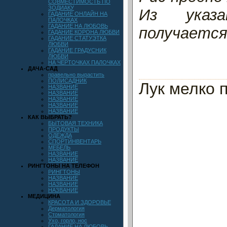
СОВМЕСТИМОСТЬ ПО
ЗОДИАКУ
Из указа
ГАДАНИЕ ОНЛАЙН НА
ПАЛОЧКАХ
ГАДАНИЕ НА ЛЮБОВЬ
получаетс
ГАДАНИЕ КОРОНА ЛЮБВИ
ГАДАНИЕ СТАТУЭТКА
ЛЮБВИ
ГАДАНИЕ ГРАДУСНИК
ЛЮБВИ
НА ЧЕРТОЧКАХ ПАЛОЧКАХ
ДАЧА-САД
правельно вырастить
ПОЛИСАДНИК
Лук мелко 
НАЗВАНИЕ
НАЗВАНИЕ
НАЗВАНИЕ
НАЗВАНИЕ
НАЗВАНИЕ
КАК ВЫБРАТЬ?
БЫТОВАЯ ТЕХНИКА
ПРОДУКТЫ
ОДЕЖДА
СПОРТИНВЕНТАРЬ
МЕБЕЛЬ
НАЗВАНИЕ
НАЗВАНИЕ
РИНГТОНЫ НА ТЕЛЕФОН
РИНГТОНЫ
НАЗВАНИЕ
НАЗВАНИЕ
НАЗВАНИЕ
МЕДИЦИНА
КРАСОТА И ЗДОРОВЬЕ
Дерматология
Стоматология
Ухо, горло, нос
ГАДАНИЕ НА ЛЮБОВЬ