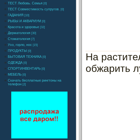
ТЕСТ Любовь. Семья
[0]
ТЕСТ Совместимость супругов.
[0]
ГАДАНИЯ
[10]
РЫБЫ И АКВАРИУМ
[0]
Красота и здоровье
[32]
Дерматология
[30]
Стоматология
[7]
Ухо, горло, нос
[15]
ПРОДУКТЫ
[0]
На растите
БЫТОВАЯ ТЕХНИКА
[0]
ОДЕЖДА
[0]
обжарить л
СПОРТИНВЕНТАРЬ
[0]
МЕБЕЛЬ
[0]
Cкачать бесплатные рингтоны на
телефон
[2]