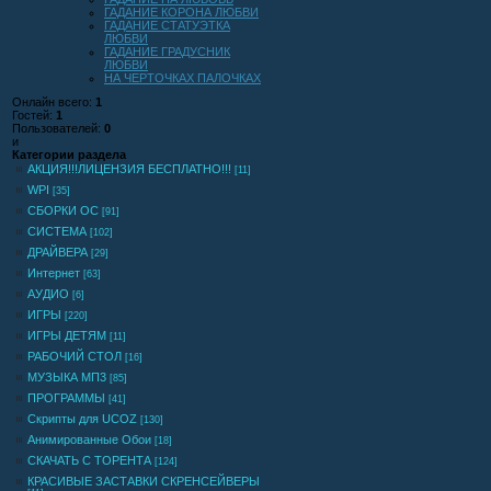
ГАДАНИЕ КОРОНА ЛЮБВИ
ГАДАНИЕ СТАТУЭТКА
ЛЮБВИ
ГАДАНИЕ ГРАДУСНИК
ЛЮБВИ
НА ЧЕРТОЧКАХ ПАЛОЧКАХ
Онлайн всего:
1
Гостей:
1
Пользователей:
0
и
Категории раздела
АКЦИЯ!!!ЛИЦЕНЗИЯ БЕСПЛАТНО!!!
[11]
WPI
[35]
СБОРКИ ОС
[91]
СИСТЕМА
[102]
ДРАЙВЕРА
[29]
Интернет
[63]
АУДИО
[6]
ИГРЫ
[220]
ИГРЫ ДЕТЯМ
[11]
РАБОЧИЙ СТОЛ
[16]
МУЗЫКА МП3
[85]
ПРОГРАММЫ
[41]
Скрипты для UCOZ
[130]
Анимированные Обои
[18]
СКАЧАТЬ С ТОРЕНТА
[124]
КРАСИВЫЕ ЗАСТАВКИ СКРЕНСЕЙВЕРЫ