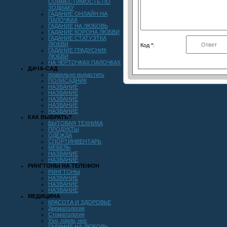
СОВМЕСТИМОСТЬ ПО
ЗОДИАКУ
ГАДАНИЕ ОНЛАЙН НА
ПАЛОЧКАХ
ГАДАНИЕ НА ЛЮБОВЬ
ГАДАНИЕ КОРОНА ЛЮБВИ
ГАДАНИЕ СТАТУЭТКА
ЛЮБВИ
Код *:
ГАДАНИЕ ГРАДУСНИК
ЛЮБВИ
НА ЧЕРТОЧКАХ ПАЛОЧКАХ
ДАЧА-САД
правельно вырастить
ПОЛИСАДНИК
НАЗВАНИЕ
НАЗВАНИЕ
НАЗВАНИЕ
НАЗВАНИЕ
НАЗВАНИЕ
КАК ВЫБРАТЬ?
БЫТОВАЯ ТЕХНИКА
ПРОДУКТЫ
ОДЕЖДА
СПОРТИНВЕНТАРЬ
МЕБЕЛЬ
НАЗВАНИЕ
НАЗВАНИЕ
РИНГТОНЫ НА ТЕЛЕФОН
РИНГТОНЫ
НАЗВАНИЕ
НАЗВАНИЕ
НАЗВАНИЕ
МЕДИЦИНА
КРАСОТА И ЗДОРОВЬЕ
Дерматология
Стоматология
Ухо, горло, нос
ГАДАНИЕ НА ЛЮБОВЬ