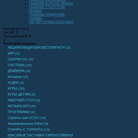
ГАДАНИЕ КОРОНА ЛЮБВИ
ГАДАНИЕ СТАТУЭТКА
ЛЮБВИ
ГАДАНИЕ ГРАДУСНИК
ЛЮБВИ
НА ЧЕРТОЧКАХ ПАЛОЧКАХ
Онлайн всего:
1
Гостей:
1
Пользователей:
0
и
Категории раздела
АКЦИЯ!!!ЛИЦЕНЗИЯ БЕСПЛАТНО!!!
[11]
WPI
[35]
СБОРКИ ОС
[91]
СИСТЕМА
[102]
ДРАЙВЕРА
[29]
Интернет
[63]
АУДИО
[6]
ИГРЫ
[220]
ИГРЫ ДЕТЯМ
[11]
РАБОЧИЙ СТОЛ
[16]
МУЗЫКА МП3
[85]
ПРОГРАММЫ
[41]
Скрипты для UCOZ
[130]
Анимированные Обои
[18]
СКАЧАТЬ С ТОРЕНТА
[124]
КРАСИВЫЕ ЗАСТАВКИ СКРЕНСЕЙВЕРЫ