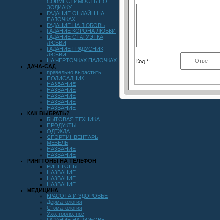
СОВМЕСТИМОСТЬ ПО
ЗОДИАКУ
ГАДАНИЕ ОНЛАЙН НА
ПАЛОЧКАХ
ГАДАНИЕ НА ЛЮБОВЬ
ГАДАНИЕ КОРОНА ЛЮБВИ
ГАДАНИЕ СТАТУЭТКА
ЛЮБВИ
ГАДАНИЕ ГРАДУСНИК
ЛЮБВИ
НА ЧЕРТОЧКАХ ПАЛОЧКАХ
Код *:
ДАЧА-САД
правельно вырастить
ПОЛИСАДНИК
НАЗВАНИЕ
НАЗВАНИЕ
НАЗВАНИЕ
НАЗВАНИЕ
НАЗВАНИЕ
КАК ВЫБРАТЬ?
БЫТОВАЯ ТЕХНИКА
ПРОДУКТЫ
ОДЕЖДА
СПОРТИНВЕНТАРЬ
МЕБЕЛЬ
НАЗВАНИЕ
НАЗВАНИЕ
РИНГТОНЫ НА ТЕЛЕФОН
РИНГТОНЫ
НАЗВАНИЕ
НАЗВАНИЕ
НАЗВАНИЕ
МЕДИЦИНА
КРАСОТА И ЗДОРОВЬЕ
Дерматология
Стоматология
Ухо, горло, нос
ГАДАНИЕ НА ЛЮБОВЬ