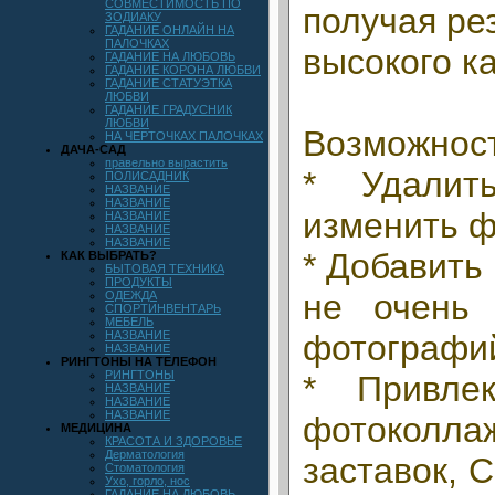
СОВМЕСТИМОСТЬ ПО
получая ре
ЗОДИАКУ
ГАДАНИЕ ОНЛАЙН НА
ПАЛОЧКАХ
высокого к
ГАДАНИЕ НА ЛЮБОВЬ
ГАДАНИЕ КОРОНА ЛЮБВИ
ГАДАНИЕ СТАТУЭТКА
ЛЮБВИ
ГАДАНИЕ ГРАДУСНИК
ЛЮБВИ
Возможнос
НА ЧЕРТОЧКАХ ПАЛОЧКАХ
ДАЧА-САД
правельно вырастить
* Удалит
ПОЛИСАДНИК
НАЗВАНИЕ
НАЗВАНИЕ
изменить ф
НАЗВАНИЕ
НАЗВАНИЕ
НАЗВАНИЕ
* Добавить
КАК ВЫБРАТЬ?
БЫТОВАЯ ТЕХНИКА
ПРОДУКТЫ
не очень 
ОДЕЖДА
СПОРТИНВЕНТАРЬ
МЕБЕЛЬ
НАЗВАНИЕ
фотографи
НАЗВАНИЕ
РИНГТОНЫ НА ТЕЛЕФОН
РИНГТОНЫ
* Привлек
НАЗВАНИЕ
НАЗВАНИЕ
НАЗВАНИЕ
фотоколла
МЕДИЦИНА
КРАСОТА И ЗДОРОВЬЕ
Дерматология
заставок, 
Стоматология
Ухо, горло, нос
ГАДАНИЕ НА ЛЮБОВЬ