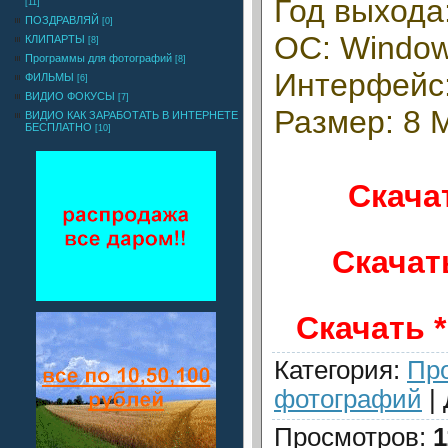
Год выхода
[11]
ПОЗДРАВЛЯЙ
[0]
ОС: Window
КЛИПАРТЫ
[8]
Программы для фотографий
[8]
Интерфейс:
ФИЛЬМЫ
[6]
ВИДИО ФОКУСЫ
[7]
Размер: 8 
ВИДИО КАК ЗАРАБОТАТЬ В ИНТЕРНЕТЕ
БЕСПЛАТНО
[10]
Скачат
Скачат
Скачать *
Категория
:
Пр
фотографий
|
Просмотров
:
1