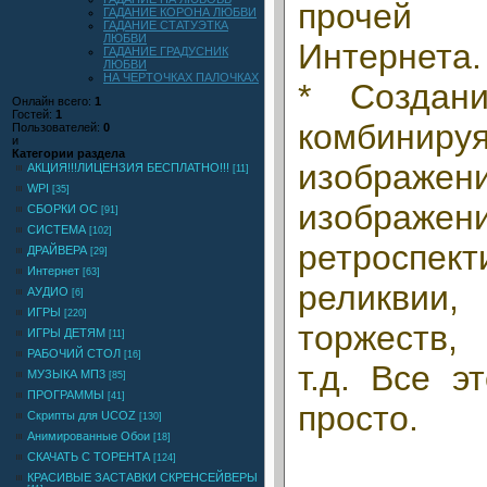
прочей
ГАДАНИЕ КОРОНА ЛЮБВИ
ГАДАНИЕ СТАТУЭТКА
ЛЮБВИ
Интернета.
ГАДАНИЕ ГРАДУСНИК
ЛЮБВИ
НА ЧЕРТОЧКАХ ПАЛОЧКАХ
* Создани
Онлайн всего:
1
Гостей:
1
комбини
Пользователей:
0
и
Категории раздела
изображен
АКЦИЯ!!!ЛИЦЕНЗИЯ БЕСПЛАТНО!!!
[11]
WPI
[35]
изоб
СБОРКИ ОС
[91]
СИСТЕМА
[102]
ретроспе
ДРАЙВЕРА
[29]
Интернет
[63]
реликви
АУДИО
[6]
ИГРЫ
[220]
торжеств,
ИГРЫ ДЕТЯМ
[11]
РАБОЧИЙ СТОЛ
[16]
т.д. Все э
МУЗЫКА МП3
[85]
ПРОГРАММЫ
[41]
просто.
Скрипты для UCOZ
[130]
Анимированные Обои
[18]
СКАЧАТЬ С ТОРЕНТА
[124]
КРАСИВЫЕ ЗАСТАВКИ СКРЕНСЕЙВЕРЫ