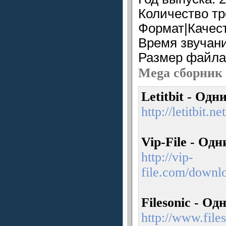
Количество тр
Формат|Качест
Время звучани
Раз
Mega сборник К
Letitbit - Од
http://letitbi
Vip-File - О
http://vip-
file.com/downl
Filesonic - О
http://www.fil