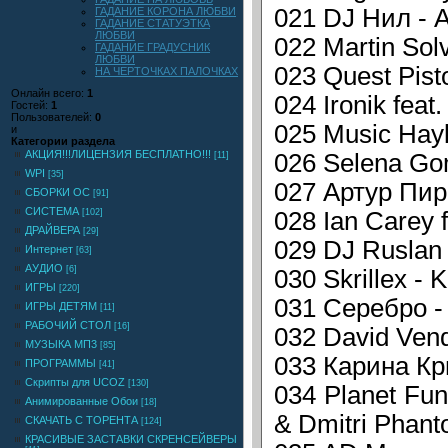
021 DJ Нил - A
ГАДАНИЕ КОРОНА ЛЮБВИ
ГАДАНИЕ СТАТУЭТКА
ЛЮБВИ
022 Martin Sol
ГАДАНИЕ ГРАДУСНИК
ЛЮБВИ
023 Quest Pist
НА ЧЕРТОЧКАХ ПАЛОЧКАХ
Онлайн всего:
1
024 Ironik feat
Гостей:
1
Пользователей:
0
025 Music Hayk
и
Категории раздела
АКЦИЯ!!!ЛИЦЕНЗИЯ БЕСПЛАТНО!!!
026 Selena Gom
[11]
WPI
[35]
027 Артур Пиро
СБОРКИ ОС
[91]
СИСТЕМА
[102]
028 Ian Carey 
ДРАЙВЕРА
[29]
029 DJ Ruslan 
Интернет
[63]
АУДИО
[6]
030 Skrillex - 
ИГРЫ
[220]
031 Серебро -
ИГРЫ ДЕТЯМ
[11]
РАБОЧИЙ СТОЛ
[16]
032 David Vend
МУЗЫКА МП3
[85]
033 Карина Кри
ПРОГРАММЫ
[41]
Скрипты для UCOZ
[130]
034 Planet Fun
Анимированные Обои
[18]
& Dmitri Phan
СКАЧАТЬ С ТОРЕНТА
[124]
КРАСИВЫЕ ЗАСТАВКИ СКРЕНСЕЙВЕРЫ