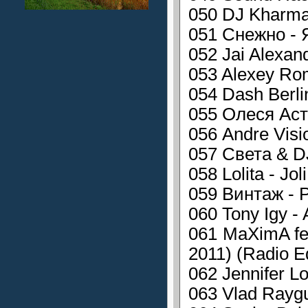
050 DJ Kharma
051 Снежно - 
052 Jai Alexand
053 Alexey Rom
054 Dash Berli
055 Олеся Аст
056 Andre Visi
057 Света & DJ
058 Lolita - Jo
059 Винтаж - Р
060 Tony Igy -
061 MaXimA fe
2011) (Radio Ed
062 Jennifer L
063 Vlad Rayg