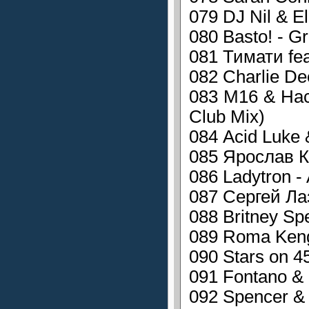
079 DJ Nil & El
080 Basto! - G
081 Тимати fea
082 Charlie Dee
083 М16 & Нас
Club Mix)
084 Acid Luke &
085 Ярослав Ка
086 Ladytron -
087 Сергей Лаз
088 Britney Spe
089 Roma Keng
090 Stars on 4
091 Fontano & 
092 Spencer & 