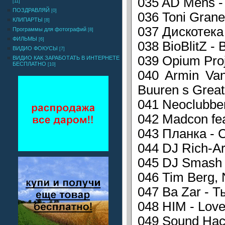
035 AD Mens -
[11]
ПОЗДРАВЛЯЙ
[0]
036 Toni Grane
КЛИПАРТЫ
[8]
037 Дискотека 
Программы для фотографий
[8]
ФИЛЬМЫ
[6]
038 BioBlitZ -
ВИДИО ФОКУСЫ
[7]
039 Opium Proj
ВИДИО КАК ЗАРАБОТАТЬ В ИНТЕРНЕТЕ
БЕСПЛАТНО
[10]
040 Armin Van
Buuren s Great 
041 Neoclubbe
042 Madcon fea
043 Планка - С
044 DJ Rich-Art
045 DJ Smash -
046 Tim Berg, 
047 Ba Zar - 
048 HIM - Love
049 Sound Hack