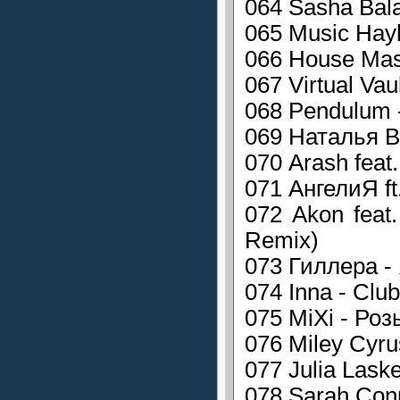
064 Sasha Bala
065 Music Hayk
066 House Mass
067 Virtual Vau
068 Pendulum -
069 Наталья В
070 Arash feat
071 АнгелиЯ ft
072 Akon feat.
Remix)
073 Гиллера -
074 Inna - Clu
075 MiXi - Роз
076 Miley Cyru
077 Julia Lask
078 Sarah Conn