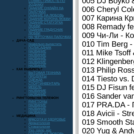
005 DJ Boyko 
СОВМЕСТИМОСТЬ ПО
ЗОДИАКУ
006 Cheryl Col
ГАДАНИЕ ОНЛАЙН НА
ПАЛОЧКАХ
ГАДАНИЕ НА ЛЮБОВЬ
007 Карина Кри
ГАДАНИЕ КОРОНА ЛЮБВИ
ГАДАНИЕ СТАТУЭТКА
008 Remady fea
ЛЮБВИ
ГАДАНИЕ ГРАДУСНИК
009 Чи-Ли - К
ЛЮБВИ
НА ЧЕРТОЧКАХ ПАЛОЧКАХ
ДАЧА-САД
010 Tim Berg -
правельно вырастить
ПОЛИСАДНИК
011 Mike Tsoff
НАЗВАНИЕ
НАЗВАНИЕ
НАЗВАНИЕ
012 Klingenberg
НАЗВАНИЕ
НАЗВАНИЕ
013 Philip Ros
КАК ВЫБРАТЬ?
БЫТОВАЯ ТЕХНИКА
ПРОДУКТЫ
014 Tiesto vs.
ОДЕЖДА
СПОРТИНВЕНТАРЬ
015 DJ Fisun 
МЕБЕЛЬ
НАЗВАНИЕ
016 Sander van
НАЗВАНИЕ
РИНГТОНЫ НА ТЕЛЕФОН
РИНГТОНЫ
017 PRA.DA - 
НАЗВАНИЕ
НАЗВАНИЕ
018 Avicii - St
НАЗВАНИЕ
МЕДИЦИНА
КРАСОТА И ЗДОРОВЬЕ
019 Smooth Sta
Дерматология
Стоматология
020 Yug & Andy
Ухо, горло, нос
ГАДАНИЕ НА ЛЮБОВЬ