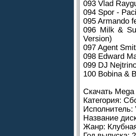
093 Vlad Rayg
094 Spor - Paci
095 Armando f
096 Milk & S
Version)
097 Agent Smi
098 Edward May
099 DJ Nejtrin
100 Bobina & B
Скачать Mega 
Категория: Сб
Исполнитель:
Название диск
Жанр: Клубна
Год выпуска: 