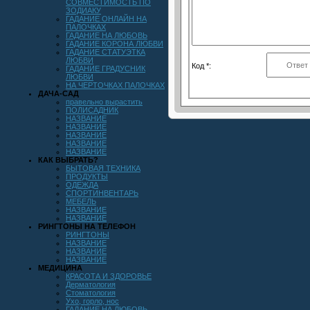
СОВМЕСТИМОСТЬ ПО
ЗОДИАКУ
ГАДАНИЕ ОНЛАЙН НА
ПАЛОЧКАХ
ГАДАНИЕ НА ЛЮБОВЬ
ГАДАНИЕ КОРОНА ЛЮБВИ
ГАДАНИЕ СТАТУЭТКА
ЛЮБВИ
Код *:
ГАДАНИЕ ГРАДУСНИК
ЛЮБВИ
НА ЧЕРТОЧКАХ ПАЛОЧКАХ
ДАЧА-САД
правельно вырастить
ПОЛИСАДНИК
НАЗВАНИЕ
НАЗВАНИЕ
НАЗВАНИЕ
НАЗВАНИЕ
НАЗВАНИЕ
КАК ВЫБРАТЬ?
БЫТОВАЯ ТЕХНИКА
ПРОДУКТЫ
ОДЕЖДА
СПОРТИНВЕНТАРЬ
МЕБЕЛЬ
НАЗВАНИЕ
НАЗВАНИЕ
РИНГТОНЫ НА ТЕЛЕФОН
РИНГТОНЫ
НАЗВАНИЕ
НАЗВАНИЕ
НАЗВАНИЕ
МЕДИЦИНА
КРАСОТА И ЗДОРОВЬЕ
Дерматология
Стоматология
Ухо, горло, нос
ГАДАНИЕ НА ЛЮБОВЬ