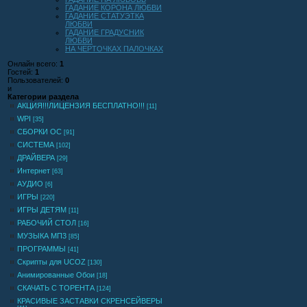
ГАДАНИЕ КОРОНА ЛЮБВИ
ГАДАНИЕ СТАТУЭТКА
ЛЮБВИ
ГАДАНИЕ ГРАДУСНИК
ЛЮБВИ
НА ЧЕРТОЧКАХ ПАЛОЧКАХ
Онлайн всего:
1
Гостей:
1
Пользователей:
0
и
Категории раздела
АКЦИЯ!!!ЛИЦЕНЗИЯ БЕСПЛАТНО!!!
[11]
WPI
[35]
СБОРКИ ОС
[91]
СИСТЕМА
[102]
ДРАЙВЕРА
[29]
Интернет
[63]
АУДИО
[6]
ИГРЫ
[220]
ИГРЫ ДЕТЯМ
[11]
РАБОЧИЙ СТОЛ
[16]
МУЗЫКА МП3
[85]
ПРОГРАММЫ
[41]
Скрипты для UCOZ
[130]
Анимированные Обои
[18]
СКАЧАТЬ С ТОРЕНТА
[124]
КРАСИВЫЕ ЗАСТАВКИ СКРЕНСЕЙВЕРЫ