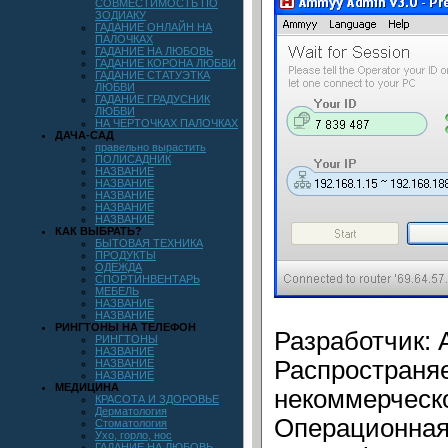
СОВМЕСТИМОСТЬ ПО
ЗОДИАКУ
ГАДАНИЕ ОНЛАЙН НА
ПАЛОЧКАХ
ГАДАНИЕ НА ЛЮБОВЬ
ГАДАНИЕ КОРОНА ЛЮБВИ
ГАДАНИЕ СТАТУЭТКА
ЛЮБВИ
ГАДАНИЕ ГРАДУСНИК
ЛЮБВИ
НА ЧЕРТОЧКАХ ПАЛОЧКАХ
ДАЧА-САД
правельно вырастить
ПОЛИСАДНИК
НАЗВАНИЕ
НАЗВАНИЕ
НАЗВАНИЕ
НАЗВАНИЕ
НАЗВАНИЕ
КАК ВЫБРАТЬ?
БЫТОВАЯ ТЕХНИКА
ПРОДУКТЫ
ОДЕЖДА
СПОРТИНВЕНТАРЬ
МЕБЕЛЬ
НАЗВАНИЕ
НАЗВАНИЕ
РИНГТОНЫ НА ТЕЛЕФОН
Разработчик:
РИНГТОНЫ
НАЗВАНИЕ
Распростра
НАЗВАНИЕ
НАЗВАНИЕ
МЕДИЦИНА
некоммерческо
КРАСОТА И ЗДОРОВЬЕ
Дерматология
Операционная
Стоматология
Ухо, горло, нос
ГАДАНИЕ НА ЛЮБОВЬ