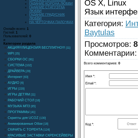
OS X, Linux
ГАДАНИЕ КОРОНА ЛЮБВИ
ГАДАНИЕ СТАТУЭТКА
Язык интерфе
ЛЮБВИ
ГАДАНИЕ ГРАДУСНИК
ЛЮБВИ
Категория
:
Ин
НА ЧЕРТОЧКАХ ПАЛОЧКАХ
Онлайн всего:
1
Baytulas
Гостей:
1
Пользователей:
0
и
Просмотров
:
8
Категории раздела
АКЦИЯ!!!ЛИЦЕНЗИЯ БЕСПЛАТНО!!!
[11]
Комментарии
WPI
[35]
СБОРКИ ОС
[91]
Всего комментариев
:
0
СИСТЕМА
[102]
ДРАЙВЕРА
[29]
Имя *:
Интернет
[63]
АУДИО
Email *:
[6]
ИГРЫ
[220]
ИГРЫ ДЕТЯМ
[11]
РАБОЧИЙ СТОЛ
[16]
МУЗЫКА МП3
[85]
ПРОГРАММЫ
[41]
Скрипты для UCOZ
[130]
Анимированные Обои
Код *:
[18]
СКАЧАТЬ С ТОРЕНТА
[124]
КРАСИВЫЕ ЗАСТАВКИ СКРЕНСЕЙВЕРЫ