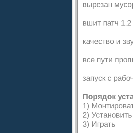
вырезан мус
вшит патч 1.
качество и з
все пути про
запуск с рабо
Порядок уст
1) Монтирова
2) Установит
3) Играть