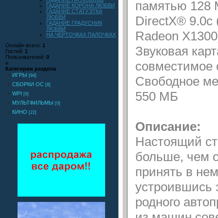
памятью 128 
ГАДАНИЕ КОРОНА ЛЮБВИ
ГАДАНИЕ СТАТУЭТКА
DirectX® 9.0c
ЛЮБВИ
ГАДАНИЕ ГРАДУСНИК
ЛЮБВИ
Radeon X130
НА ЧЕРТОЧКАХ ПАЛОЧКАХ
Онлайн всего:
1
Звуковая карт
Гостей:
1
Пользователей:
0
совместимое с
и
Категории раздела
ИГРЫ
[94]
Свободное ме
СБОРКИ ОС
[8]
550 МБ
WPI
[0]
МУЛЬТФИЛЬМЫ
[0]
КИНО
[22]
Описание:
Настоящий ст
больше, чем о
принять в нем
устроившись 
родного авто
из машин сове