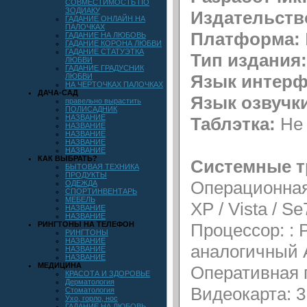
СОВМЕСТИМОСТЬ ПО
ЗОДИАКУ
Издательств
ГАДАНИЕ ОНЛАЙН НА
ПАЛОЧКАХ
Платформа:
ГАДАНИЕ НА ЛЮБОВЬ
ГАДАНИЕ КОРОНА ЛЮБВИ
ГАДАНИЕ СТАТУЭТКА
Тип издания:
ЛЮБВИ
ГАДАНИЕ ГРАДУСНИК
Язык интерф
ЛЮБВИ
НА ЧЕРТОЧКАХ ПАЛОЧКАХ
ДАЧА-САД
Язык озвучк
правельно вырастить
ПОЛИСАДНИК
НАЗВАНИЕ
Таблэтка:
Не 
НАЗВАНИЕ
НАЗВАНИЕ
НАЗВАНИЕ
НАЗВАНИЕ
КАК ВЫБРАТЬ?
Системные т
БЫТОВАЯ ТЕХНИКА
ПРОДУКТЫ
Операционная
ОДЕЖДА
СПОРТИНВЕНТАРЬ
МЕБЕЛЬ
XP / Vista / S
НАЗВАНИЕ
НАЗВАНИЕ
РИНГТОНЫ НА ТЕЛЕФОН
Процессор: : 
РИНГТОНЫ
НАЗВАНИЕ
аналогичный 
НАЗВАНИЕ
НАЗВАНИЕ
МЕДИЦИНА
Оперативная 
КРАСОТА И ЗДОРОВЬЕ
Дерматология
Видеокарта: 
Стоматология
Ухо, горло, нос
ГАДАНИЕ НА ЛЮБОВЬ