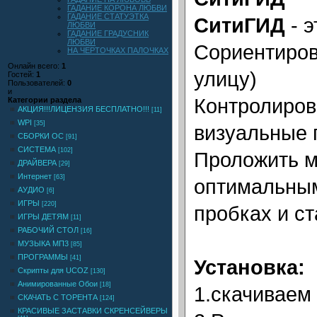
ГАДАНИЕ КОРОНА ЛЮБВИ
ГАДАНИЕ СТАТУЭТКА
СитиГИД
- э
ЛЮБВИ
ГАДАНИЕ ГРАДУСНИК
ЛЮБВИ
Сориентиров
НА ЧЕРТОЧКАХ ПАЛОЧКАХ
Онлайн всего:
1
улицу)
Гостей:
1
Пользователей:
0
и
Контролиров
Категории раздела
АКЦИЯ!!!ЛИЦЕНЗИЯ БЕСПЛАТНО!!!
[11]
WPI
[35]
визуальные 
СБОРКИ ОС
[91]
СИСТЕМА
[102]
Проложить м
ДРАЙВЕРА
[29]
Интернет
[63]
оптимальным
АУДИО
[6]
ИГРЫ
[220]
пробках и с
ИГРЫ ДЕТЯМ
[11]
РАБОЧИЙ СТОЛ
[16]
МУЗЫКА МП3
[85]
ПРОГРАММЫ
[41]
Установка:
Скрипты для UCOZ
[130]
Анимированные Обои
[18]
1.скачиваем
СКАЧАТЬ С ТОРЕНТА
[124]
КРАСИВЫЕ ЗАСТАВКИ СКРЕНСЕЙВЕРЫ