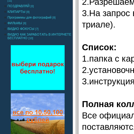
2.Разрешаем
[11]
ПОЗДРАВЛЯЙ
[0]
3.На запрос
КЛИПАРТЫ
[8]
Программы для фотографий
[8]
триале).
ФИЛЬМЫ
[6]
ВИДИО ФОКУСЫ
[7]
ВИДИО КАК ЗАРАБОТАТЬ В ИНТЕРНЕТЕ
БЕСПЛАТНО
[10]
Список:
1.папка с ка
2.установоч
3.инструкция
Полная кол
Все официал
поставляют