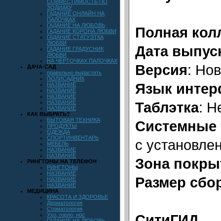
СОВМЕСТИМОСТЬ ПО
ЗОДИАКУ
ГАДАНИЕ ОНЛАЙН НА
ПАЛОЧКАХ
ГАДАНИЕ НА ЛЮБОВЬ
Полная кол
ГАДАНИЕ КОРОНА ЛЮБВИ
ГАДАНИЕ СТАТУЭТКА
ЛЮБВИ
Дата выпус
ГАДАНИЕ ГРАДУСНИК
ЛЮБВИ
НА ЧЕРТОЧКАХ ПАЛОЧКАХ
Версия
: Но
ДАЧА-САД
правельно вырастить
ПОЛИСАДНИК
Язык интер
НАЗВАНИЕ
НАЗВАНИЕ
НАЗВАНИЕ
НАЗВАНИЕ
Таблэтка
: Н
НАЗВАНИЕ
КАК ВЫБРАТЬ?
БЫТОВАЯ ТЕХНИКА
Системные 
ПРОДУКТЫ
ОДЕЖДА
СПОРТИНВЕНТАРЬ
с установле
МЕБЕЛЬ
НАЗВАНИЕ
НАЗВАНИЕ
Зона покры
РИНГТОНЫ НА ТЕЛЕФОН
РИНГТОНЫ
НАЗВАНИЕ
Размер сбо
НАЗВАНИЕ
НАЗВАНИЕ
МЕДИЦИНА
КРАСОТА И ЗДОРОВЬЕ
Дерматология
Стоматология
Ухо, горло, нос
СитиГИД
ГАДАНИЕ НА ЛЮБОВЬ