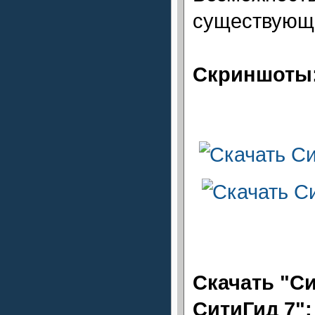
существующи
Скриншоты
Скачать "Си
СитиГид 7":